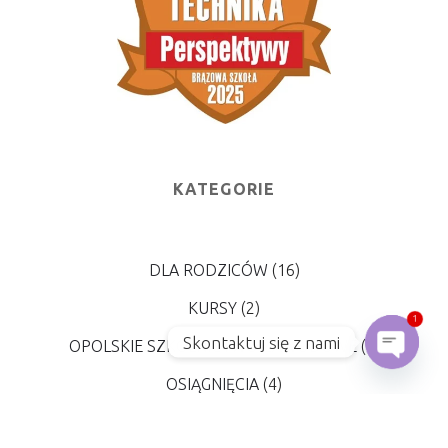
KATEGORIE
DLA RODZICÓW
(16)
1
KURSY
(2)
Skontaktuj się z nami
OPOLSKIE SZKOLNICTWO ZAWODOWE
(4)
Open
OSIĄGNIĘCIA
(4)
PODRĘCZNIKI
(5)