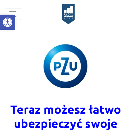
UBEZPIECZENIE MŁODZIEŻY
Open toolbar
DLA
RODZICA
Teraz możesz łatwo
ubezpieczyć swoje