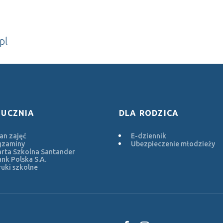
pl
 UCZNIA
DLA RODZICA
an zajęć
E-dziennik
gzaminy
Ubezpieczenie młodzieży
rta Szkolna Santander
nk Polska S.A.
uki szkolne