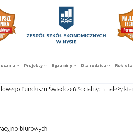
 ucznia
Projekty
Egzaminy
Dla rodzica
Rekruta
adowego Funduszu Świadczeń Socjalnych należy kie
k
tracyjno-biurowych