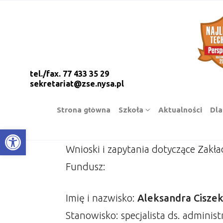
tel./fax. 77 433 35 29
sekretariat@zse.nysa.pl
Strona główna
Szkoła
Aktualności
Dla
Open toolbar
Wnioski i zapytania dotyczące Zakł
Fundusz:
Imię i nazwisko:
Aleksandra Cisze
Stanowisko: specjalista ds. adminis