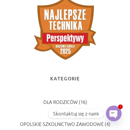
KATEGORIE
DLA RODZICÓW
(16)
1
KURSY
(2)
Skontaktuj się z nami
OPOLSKIE SZKOLNICTWO ZAWODOWE
(4)
Open c