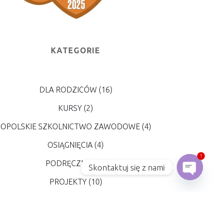
KATEGORIE
DLA RODZICÓW
(16)
KURSY
(2)
OPOLSKIE SZKOLNICTWO ZAWODOWE
(4)
OSIĄGNIĘCIA
(4)
1
PODRĘCZNIKI
(5)
Skontaktuj się z nami
Open
PROJEKTY
(10)
REKRUTACJA
(7)