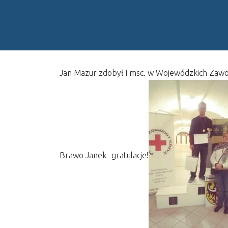
Jan Mazur zdobył I msc. w Wojewódzkich Zawo
Brawo Janek- gratulacje!