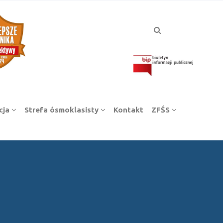
cja
Strefa ósmoklasisty
Kontakt
ZFŚS