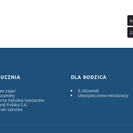
e
z
 UCZNIA
DLA RODZICA
an zajęć
E-dziennik
gzaminy
Ubezpieczenie młodzieży
rta Szkolna Santander
nk Polska S.A.
uki szkolne