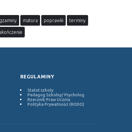
gzaminy
matura
poprawki
terminy
akończenie
REGULAMINY
Statut szkoły
Pedagog Szkolny/ Psycholog
Rzecznik Praw Ucznia
Polityka Prywatności (RODO)