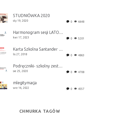
STUDNIÓWKA 2020
sty 19, 2020
0
6648
Harmonogram sesji LATO 2026
kwi 17, 2023
0
5201
Karta Szkolna Santander Bank Polska S.A.
lis 27, 2018
0
4863
Podręczniki- szkolny zestaw
sie 25, 2020
0
4708
mlegitymacja
wrz 16, 2022
0
4557
CHMURKA TAGÓW