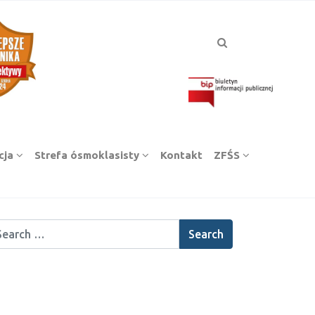
cja
Strefa ósmoklasisty
Kontakt
ZFŚS