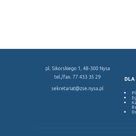
pl. Sikorskiego 1, 48-300 Nysa
tel./fax. 77 433 35 29
DLA
sekretariat@zse.nysa.pl
Pl
E
Ka
Ba
Dr