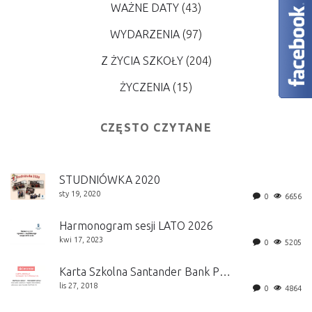
WAŻNE DATY
(43)
WYDARZENIA
(97)
Z ŻYCIA SZKOŁY
(204)
ŻYCZENIA
(15)
CZĘSTO CZYTANE
STUDNIÓWKA 2020
sty 19, 2020
0
6656
Harmonogram sesji LATO 2026
kwi 17, 2023
0
5205
Karta Szkolna Santander Bank Polska S.A.
lis 27, 2018
0
4864