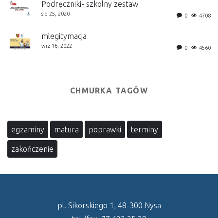
Podręczniki- szkolny zestaw
sie 25, 2020
0
4708
mlegitymacja
wrz 16, 2022
0
4560
CHMURKA TAGÓW
egzaminy
matura
poprawki
terminy
zakończenie
pl. Sikorskiego 1, 48-300 Nysa