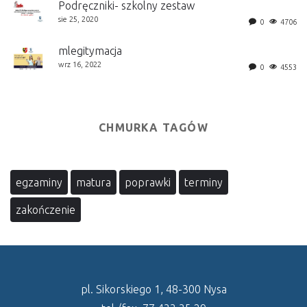
Podręczniki- szkolny zestaw
sie 25, 2020
0
4706
mlegitymacja
wrz 16, 2022
0
4553
CHMURKA TAGÓW
egzaminy
matura
poprawki
terminy
zakończenie
pl. Sikorskiego 1, 48-300 Nysa