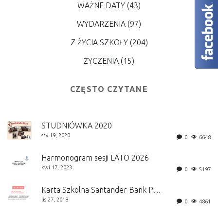
WAŻNE DATY
(43)
WYDARZENIA
(97)
Z ŻYCIA SZKOŁY
(204)
ŻYCZENIA
(15)
CZĘSTO CZYTANE
STUDNIÓWKA 2020
sty 19, 2020
0
6648
Harmonogram sesji LATO 2026
kwi 17, 2023
0
5197
Karta Szkolna Santander Bank Polska S.A.
lis 27, 2018
0
4861