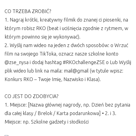
CO TRZEBA ZROBIĆ?
1. Nagraj krótki, kreatywny filmik do znanej ci piosenki, na
którym robisz RKO (beat i uciśnięcia zgodnie z rytmem, w
którym powinno się je wykonywać).
2. Wyślij nam wideo na jeden z dwóch sposobów: o Wrzuć
film na swojego TikToka, oznacz nasze szkolne konto
@zse_nysa i dodaj hashtag #RKOchallengeZSE o Lub Wyślij
plik wideo lub link na maila: mail@gmail (w tytule wpisz:
Konkurs RKO – Twoje Imię, Nazwisko i Klasa).
CO JEST DO ZDOBYCIA?
1. Miejsce: [Nazwa głównej nagrody, np. Dzień bez pytania
dla całej klasy / Brelok / Karta podarunkowa] • 2. i 3.
Miejsce: np. Szkolne gadżety i słodkości