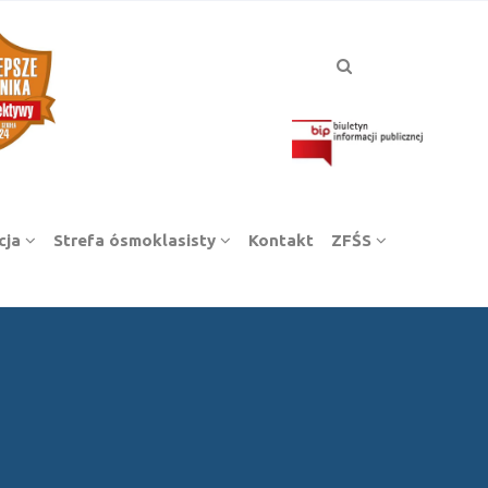
cja
Strefa ósmoklasisty
Kontakt
ZFŚS