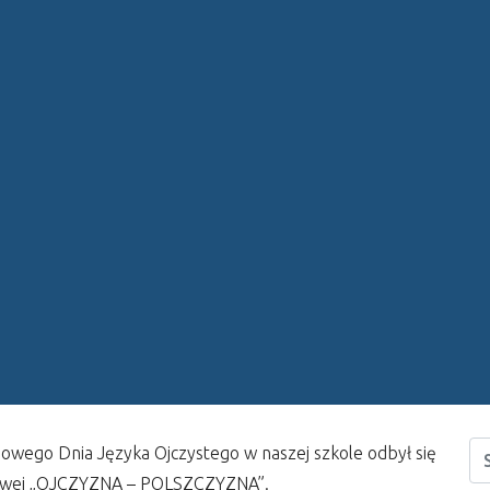
wego Dnia Języka Ojczystego w naszej szkole odbył się
ykowej „OJCZYZNA – POLSZCZYZNA”.