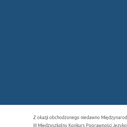
Z okazji obchodzonego niedawno Międzynarodo
III Międzyszkolny Konkurs Poprawności Jęz