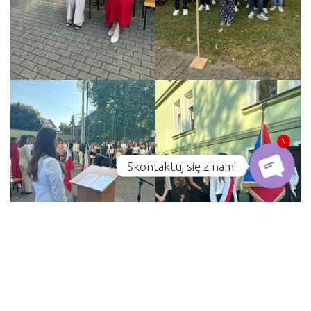
1
Skontaktuj się z nami
Open c