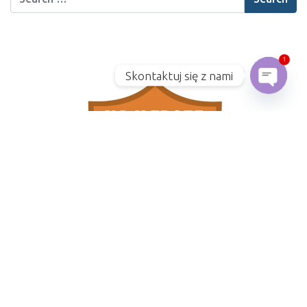
1
Skontaktuj się z nami
Open
KATEGORIE