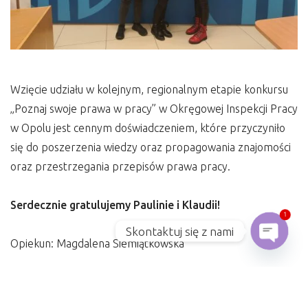
Wzięcie udziału w kolejnym, regionalnym etapie konkursu
„Poznaj swoje prawa w pracy” w Okręgowej Inspekcji Pracy
w Opolu jest cennym doświadczeniem, które przyczyniło
się do poszerzenia wiedzy oraz propagowania znajomości
oraz przestrzegania przepisów prawa pracy.
Serdecznie gratulujemy Paulinie i Klaudii!
1
Skontaktuj się z nami
Opiekun: Magdalena Siemiątkowska
Open ch
https://opole.pip.gov.pl/aktualnosci/rozstrzygniecie-
etapu-regionalnego-xi-edycji-konkursu-poznaj-swoje-