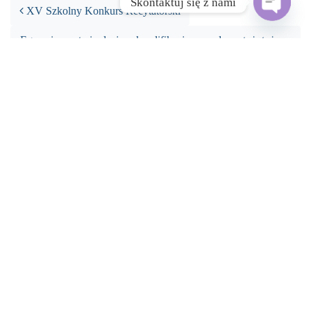
Skontaktuj się z nami
XV Szkolny Konkurs Recytatorski
Open 
Egzaminy potwierdzające kwalifikacje zawodowe tuż, tuż….