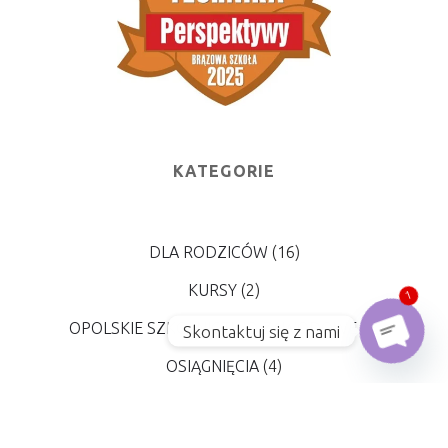
KATEGORIE
DLA RODZICÓW
(16)
KURSY
(2)
1
OPOLSKIE SZKOLNICTWO ZAWODOWE
(4)
Skontaktuj się z nami
Open
OSIĄGNIĘCIA
(4)
PODRĘCZNIKI
(5)
PROJEKTY
(10)