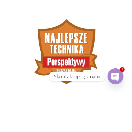
1
Skontaktuj się z nami
Open
KATEGORIE
DLA RODZICÓW
(16)