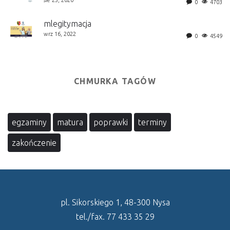
sie 25, 2020
0
4703
mlegitymacja
wrz 16, 2022
0
4549
CHMURKA TAGÓW
egzaminy
matura
poprawki
terminy
zakończenie
pl. Sikorskiego 1, 48-300 Nysa
tel./fax. 77 433 35 29