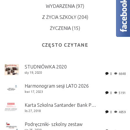
WYDARZENIA
(97)
Z ŻYCIA SZKOŁY
(204)
ŻYCZENIA
(15)
CZĘSTO CZYTANE
STUDNIÓWKA 2020
sty 19, 2020
0
6648
Harmonogram sesji LATO 2026
kwi 17, 2023
0
5191
Karta Szkolna Santander Bank Polska S.A.
lis 27, 2018
0
4859
Podręczniki- szkolny zestaw