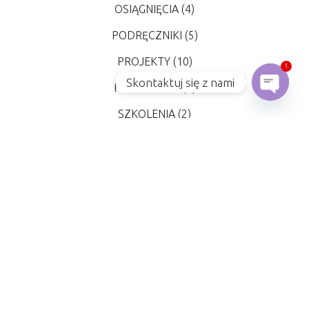
OSIĄGNIĘCIA
(4)
PODRĘCZNIKI
(5)
PROJEKTY
(10)
1
Skontaktuj się z nami
REKRUTACJA
(7)
Open c
SZKOLENIA
(2)
UNCATEGORIZED
(1 024)
WAŻNE DATY
(43)
WYDARZENIA
(97)
Z ŻYCIA SZKOŁY
(204)
ŻYCZENIA
(15)
CZĘSTO CZYTANE