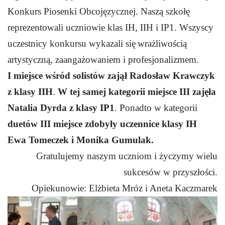
Konkurs Piosenki
Obcojęzycznej
. Naszą szkołę
reprezentowali uczniowie klas IH, IIH i IP1. Wszyscy
uczestnicy konk
ursu wykazali
się
wrażliwością
artystyczną, zaangażowaniem i
profes
jonalizmem.
I miejsce wśród solistów zajął Radosław Krawczyk
z klasy IIH
.
W
t
ej samej kategorii miejsce III
zajęła
Natalia Dyrda
z klasy IP1
. Ponadto
w kategorii
duetów III miejsce zdobyły uczennice klasy IH
Ewa Tomeczek
i Monika Gumulak.
Gratulujemy naszym uczniom i życzymy wielu
sukcesów w przyszłości
.
Opiekunowie: Elżbieta Mróz i Aneta Kaczmarek