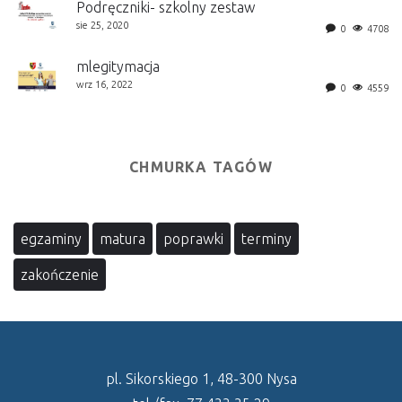
Podręczniki- szkolny zestaw
sie 25, 2020
0
4708
mlegitymacja
wrz 16, 2022
0
4559
CHMURKA TAGÓW
egzaminy
matura
poprawki
terminy
zakończenie
pl. Sikorskiego 1, 48-300 Nysa