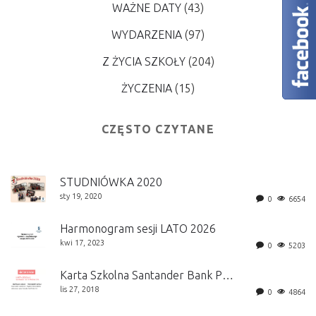
WAŻNE DATY
(43)
WYDARZENIA
(97)
Z ŻYCIA SZKOŁY
(204)
ŻYCZENIA
(15)
CZĘSTO CZYTANE
STUDNIÓWKA 2020
sty 19, 2020
0
6654
Harmonogram sesji LATO 2026
kwi 17, 2023
0
5203
Karta Szkolna Santander Bank Polska S.A.
lis 27, 2018
0
4864