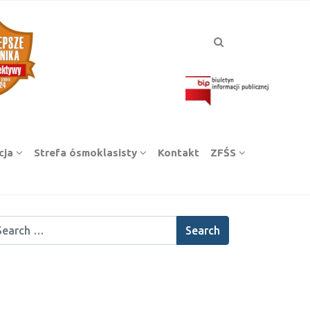
cja
Strefa ósmoklasisty
Kontakt
ZFŚS