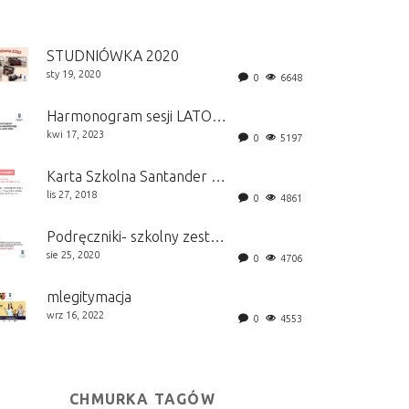
STUDNIÓWKA 2020
sty 19, 2020
0
6648
Harmonogram sesji LATO 2026
kwi 17, 2023
0
5197
Karta Szkolna Santander Bank Polska S.A.
lis 27, 2018
0
4861
Podręczniki- szkolny zestaw
sie 25, 2020
0
4706
mlegitymacja
wrz 16, 2022
0
4553
CHMURKA TAGÓW