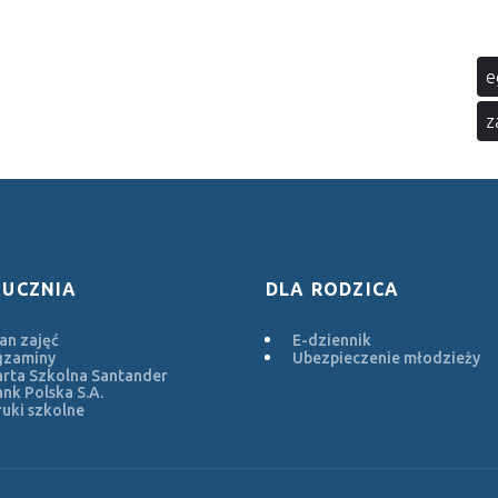
e
z
 UCZNIA
DLA RODZICA
an zajęć
E-dziennik
gzaminy
Ubezpieczenie młodzieży
rta Szkolna Santander
nk Polska S.A.
uki szkolne