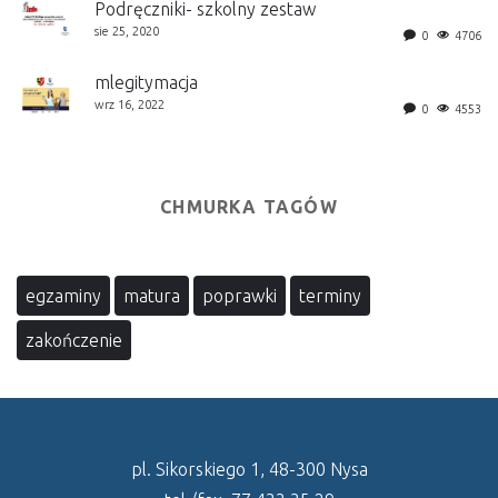
Podręczniki- szkolny zestaw
sie 25, 2020
0
4706
mlegitymacja
wrz 16, 2022
0
4553
CHMURKA TAGÓW
egzaminy
matura
poprawki
terminy
zakończenie
pl. Sikorskiego 1, 48-300 Nysa