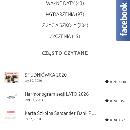
WAŻNE DATY
(43)
WYDARZENIA
(97)
Z ŻYCIA SZKOŁY
(204)
ŻYCZENIA
(15)
CZĘSTO CZYTANE
STUDNIÓWKA 2020
sty 19, 2020
0
6648
Harmonogram sesji LATO 2026
kwi 17, 2023
0
5197
Karta Szkolna Santander Bank Polska S.A.
lis 27, 2018
0
4861