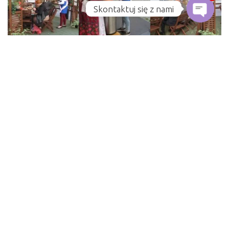
Skontaktuj się z nami
Open 
Post navigation
Klasa IIIP2 Mistrzem !!!
Otrzęsiny klas pierwszych