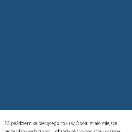
23 października bieżącego roku w Opolu miało miejsce
niezwykłe wydarzenie – obrady okrągłego stołu uczniów