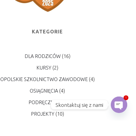
KATEGORIE
DLA RODZICÓW
(16)
KURSY
(2)
OPOLSKIE SZKOLNICTWO ZAWODOWE
(4)
OSIĄGNIĘCIA
(4)
1
PODRĘCZNIKI
(5)
Skontaktuj się z nami
PROJEKTY
(10)
Open 
REKRUTACJA
(7)