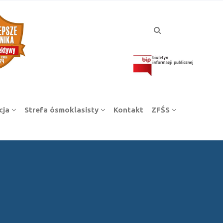
cja
Strefa ósmoklasisty
Kontakt
ZFŚS