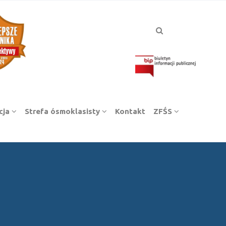
cja
Strefa ósmoklasisty
Kontakt
ZFŚS