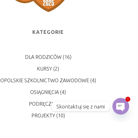
KATEGORIE
DLA RODZICÓW
(16)
KURSY
(2)
OPOLSKIE SZKOLNICTWO ZAWODOWE
(4)
OSIĄGNIĘCIA
(4)
1
PODRĘCZNIKI
(5)
Skontaktuj się z nami
Open
PROJEKTY
(10)
REKRUTACJA
(7)