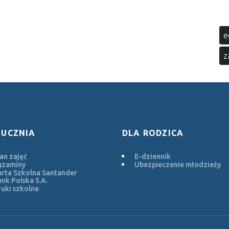
e
z
 UCZNIA
DLA RODZICA
an zajęć
E-dziennik
gzaminy
Ubezpieczenie młodzieży
rta Szkolna Santander
nk Polska S.A.
uki szkolne