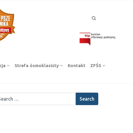
cja
Strefa ósmoklasisty
Kontakt
ZFŚS