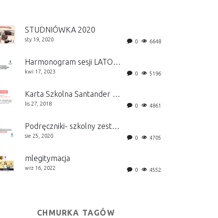
STUDNIÓWKA 2020
sty 19, 2020
0
6648
Harmonogram sesji LATO 2026
kwi 17, 2023
0
5196
Karta Szkolna Santander Bank Polska S.A.
lis 27, 2018
0
4861
Podręczniki- szkolny zestaw
sie 25, 2020
0
4705
mlegitymacja
wrz 16, 2022
0
4552
CHMURKA TAGÓW