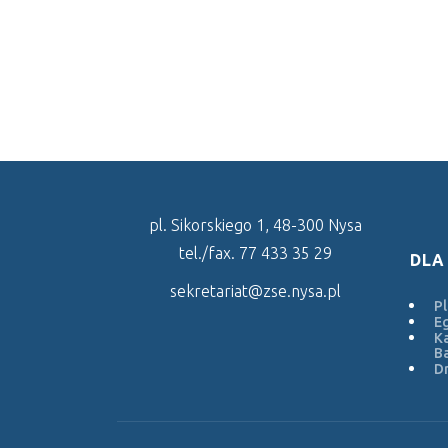
pl. Sikorskiego 1, 48-300 Nysa
tel./fax. 77 433 35 29
DLA
sekretariat@zse.nysa.pl
Pl
E
Ka
Ba
Dr