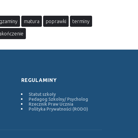
gzaminy
matura
poprawki
terminy
akończenie
REGULAMINY
Statut szkoły
Pedagog Szkolny/ Psycholog
Rzecznik Praw Ucznia
Polityka Prywatności (RODO)