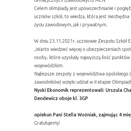
tematycznych (zawodowych) MEN.
Celem olimpiady jest upowszechnianie i pogłę
uczniów szkół, to wiedza, która jest niezbędn
życiu zawodowym, jak i prywatnym.
W dniu 23.11.2021r. uczniowie Zespołu Szkół E
„Warto wiedzieć więcej o ubezpieczeniach spo
osoby, które uzyskały najwyższą ilość punktó
wojewódzkim.
Najlepsze zespoły z województwa opolskiego
zawodników) wzięło udział w II etapie Olimpiady
Nyski Ekonomik reprezentowali: Urszula Cha
Dendewicz oboje kl. 3GP
opiekun Pani Stella Woźniak, zajmując 4 mie
Gratulujemy!