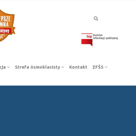
cja
Strefa ósmoklasisty
Kontakt
ZFŚS